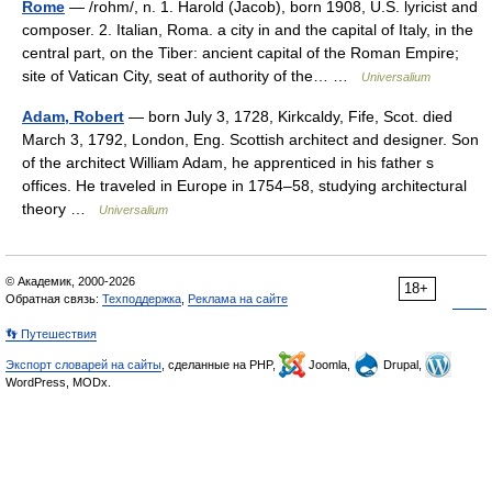
Rome
— /rohm/, n. 1. Harold (Jacob), born 1908, U.S. lyricist and
composer. 2. Italian, Roma. a city in and the capital of Italy, in the
central part, on the Tiber: ancient capital of the Roman Empire;
site of Vatican City, seat of authority of the… …
Universalium
Adam, Robert
— born July 3, 1728, Kirkcaldy, Fife, Scot. died
March 3, 1792, London, Eng. Scottish architect and designer. Son
of the architect William Adam, he apprenticed in his father s
offices. He traveled in Europe in 1754–58, studying architectural
theory …
Universalium
© Академик, 2000-2026
18+
Обратная связь:
Техподдержка
,
Реклама на сайте
👣 Путешествия
Экспорт словарей на сайты
, сделанные на PHP,
Joomla,
Drupal,
WordPress, MODx.