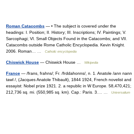
Roman Catacombs
— • The subject is covered under the
headings: I. Position; II. History; III. Inscriptions; IV. Paintings; V.
Sarcophagi; VI. Small Objects Found in the Catacombs; and VII.
Catacombs outside Rome Catholic Encyclopedia. Kevin Knight.
2006. Roman… …
Catholic encyclopedia
Chiswick House
— Chiswick House …
Wikipedia
France
— /frans, frahns/; Fr. /frddahonns/, n. 1. Anatole /ann nann
tawl /, (Jacques Anatole Thibault), 1844 1924, French novelist and
essayist: Nobel prize 1921. 2. a republic in W Europe. 58,470,421;
212,736 sq. mi. (550,985 sq. km). Cap.: Paris. 3.… …
Universalium